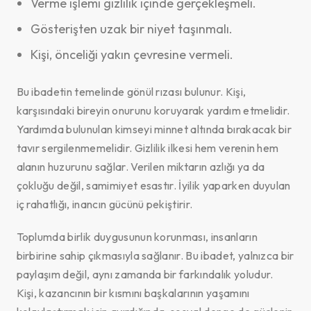
Verme işlemi gizlilik içinde gerçekleşmeli.
Gösterişten uzak bir niyet taşınmalı.
Kişi, önceliği yakın çevresine vermeli.
Bu ibadetin temelinde gönül rızası bulunur. Kişi,
karşısındaki bireyin onurunu koruyarak yardım etmelidir.
Yardımda bulunulan kimseyi minnet altında bırakacak bir
tavır sergilenmemelidir. Gizlilik ilkesi hem verenin hem
alanın huzurunu sağlar. Verilen miktarın azlığı ya da
çokluğu değil, samimiyet esastır. İyilik yaparken duyulan
iç rahatlığı, inancın gücünü pekiştirir.
Toplumda birlik duygusunun korunması, insanların
birbirine sahip çıkmasıyla sağlanır. Bu ibadet, yalnızca bir
paylaşım değil, aynı zamanda bir farkındalık yoludur.
Kişi, kazancının bir kısmını başkalarının yaşamını