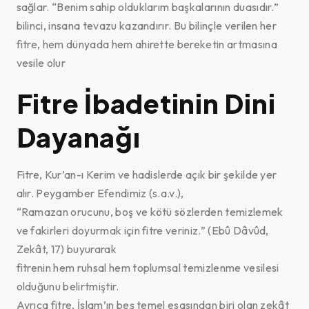
sağlar. “Benim sahip olduklarım başkalarının duasıdır.”
bilinci, insana tevazu kazandırır. Bu bilinçle verilen her
fitre, hem dünyada hem ahirette bereketin artmasına
vesile olur
Fitre İbadetinin Dini
Dayanağı
Fitre, Kur’an-ı Kerim ve hadislerde açık bir şekilde yer
alır. Peygamber Efendimiz (s.a.v.),
“Ramazan orucunu, boş ve kötü sözlerden temizlemek
ve fakirleri doyurmak için fitre veriniz.” (Ebû Dâvûd,
Zekât, 17) buyurarak
fitrenin hem ruhsal hem toplumsal temizlenme vesilesi
olduğunu belirtmiştir.
Ayrıca fitre, İslam’ın beş temel esasından biri olan zekât