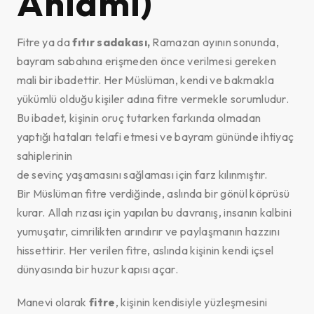
Anlamı)
Fitre ya da
fıtır sadakası,
Ramazan ayının sonunda,
bayram sabahına erişmeden önce verilmesi gereken
mali bir ibadettir. Her Müslüman, kendi ve bakmakla
yükümlü olduğu kişiler adına fitre vermekle sorumludur.
Bu ibadet, kişinin oruç tutarken farkında olmadan
yaptığı hataları telafi etmesi ve bayram gününde ihtiyaç
sahiplerinin
de sevinç yaşamasını sağlaması için farz kılınmıştır.
Bir Müslüman fitre verdiğinde, aslında bir gönül köprüsü
kurar. Allah rızası için yapılan bu davranış, insanın kalbini
yumuşatır, cimrilikten arındırır ve paylaşmanın hazzını
hissettirir. Her verilen fitre, aslında kişinin kendi içsel
dünyasında bir huzur kapısı açar.
Manevi olarak
fitre
, kişinin kendisiyle yüzleşmesini