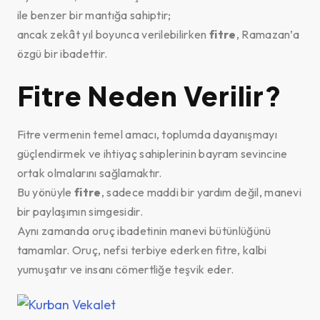
ile benzer bir mantığa sahiptir;
ancak zekât yıl boyunca verilebilirken
fitre
, Ramazan’a
özgü bir ibadettir.
Fitre Neden Verilir?
Fitre vermenin temel amacı, toplumda dayanışmayı
güçlendirmek ve ihtiyaç sahiplerinin bayram sevincine
ortak olmalarını sağlamaktır.
Bu yönüyle
fitre
, sadece maddi bir yardım değil, manevi
bir paylaşımın simgesidir.
Aynı zamanda oruç ibadetinin manevi bütünlüğünü
tamamlar. Oruç, nefsi terbiye ederken fitre, kalbi
yumuşatır ve insanı cömertliğe teşvik eder.