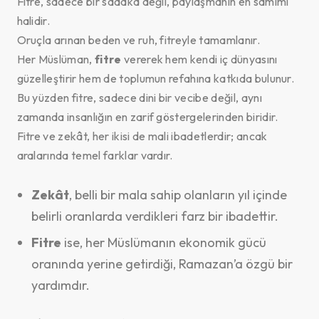
Fitre, sadece bir sadaka değil, paylaşmanın en samimi
halidir.
Oruçla arınan beden ve ruh, fitreyle tamamlanır.
Her Müslüman,
fitre
vererek hem kendi iç dünyasını
güzelleştirir hem de toplumun refahına katkıda bulunur.
Bu yüzden fitre, sadece dini bir vecibe değil, aynı
zamanda insanlığın en zarif göstergelerinden biridir.
Fitre ve zekât, her ikisi de mali ibadetlerdir; ancak
aralarında temel farklar vardır.
Zekât
, belli bir mala sahip olanların yıl içinde
belirli oranlarda verdikleri farz bir ibadettir.
Fitre
ise, her Müslümanın ekonomik gücü
oranında yerine getirdiği, Ramazan’a özgü bir
yardımdır.