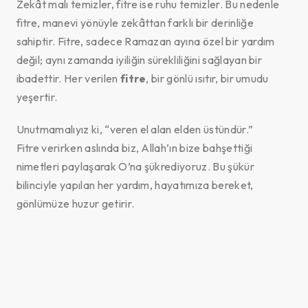
Zekât malı temizler, fitre ise ruhu temizler. Bu nedenle
fitre, manevi yönüyle zekâttan farklı bir derinliğe
sahiptir. Fitre, sadece Ramazan ayına özel bir yardım
değil; aynı zamanda iyiliğin sürekliliğini sağlayan bir
ibadettir. Her verilen
fitre
, bir gönlü ısıtır, bir umudu
yeşertir.
Unutmamalıyız ki, “veren el alan elden üstündür.”
Fitre verirken aslında biz, Allah’ın bize bahşettiği
nimetleri paylaşarak O’na şükrediyoruz. Bu şükür
bilinciyle yapılan her yardım, hayatımıza bereket,
gönlümüze huzur getirir.