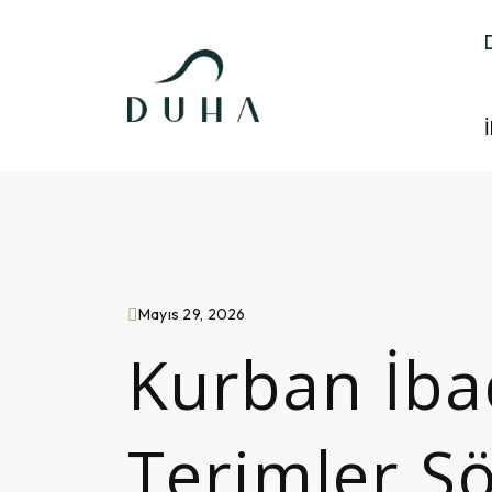
İ
Mayıs 29, 2026
Kurban İbade
Terimler S