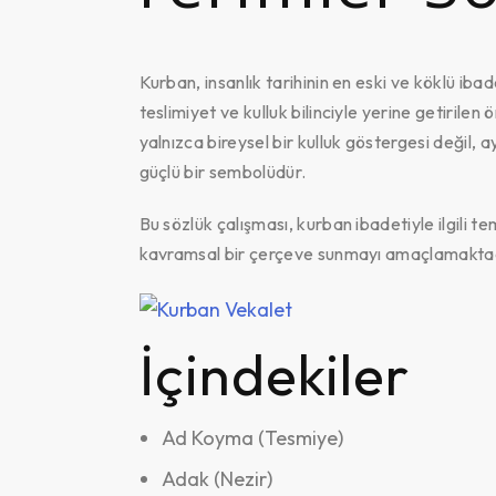
Kurban, insanlık tarihinin en eski ve köklü ibad
teslimiyet ve kulluk bilinciyle yerine getirilen
yalnızca bireysel bir kulluk göstergesi deği
güçlü bir sembolüdür.
Bu sözlük çalışması, kurban ibadetiyle ilgili t
kavramsal bir çerçeve sunmayı amaçlamaktad
İçindekiler
Ad Koyma (Tesmiye)
Adak (Nezir)