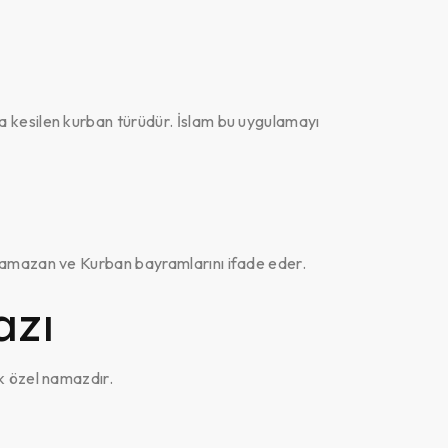
 kesilen kurban türüdür. İslam bu uygulamayı
Ramazan ve Kurban bayramlarını ifade eder.
zı
k özel namazdır.