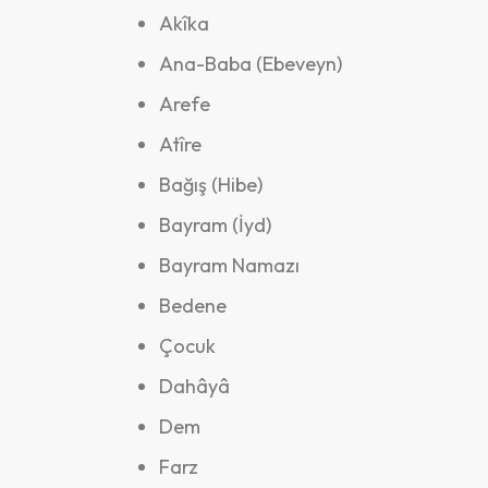
Akîka
Ana-Baba (Ebeveyn)
Arefe
Atîre
Bağış (Hibe)
Bayram (İyd)
Bayram Namazı
Bedene
Çocuk
Dahâyâ
Dem
Farz