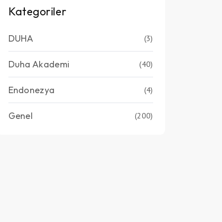
Kategoriler
DUHA
(3)
Duha Akademi
(40)
Endonezya
(4)
Genel
(200)