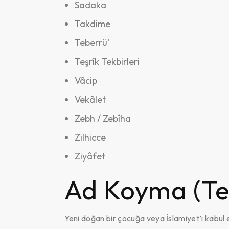
Sadaka
Takdime
Teberrü’
Teşrîk Tekbirleri
Vâcip
Vekâlet
Zebh / Zebîha
Zilhicce
Ziyâfet
Ad Koyma (Te
Yeni doğan bir çocuğa veya İslamiyet’i kabul e