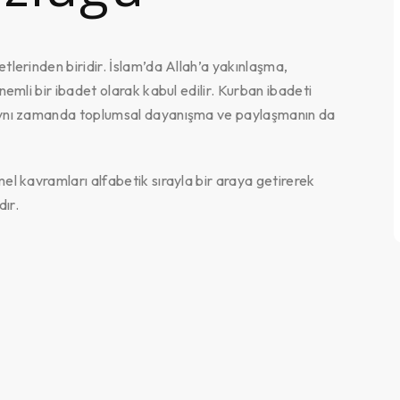
etlerinden biridir. İslam’da Allah’a yakınlaşma,
 önemli bir ibadet olarak kabul edilir. Kurban ibadeti
l, aynı zamanda toplumsal dayanışma ve paylaşmanın da
emel kavramları alfabetik sırayla bir araya getirerek
ır.