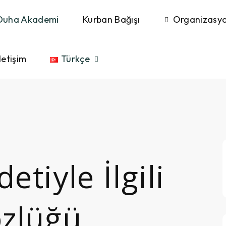
Duha Akademi
Kurban Bağışı
Organizasyo
letişim
Türkçe
tiyle İlgili
özlüğü