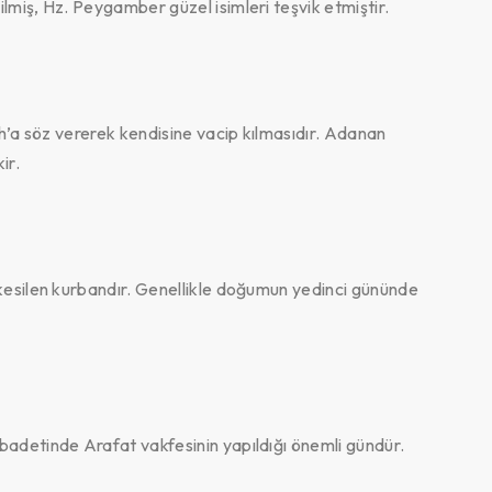
lmiş, Hz. Peygamber güzel isimleri teşvik etmiştir.
ah’a söz vererek kendisine vacip kılmasıdır. Adanan
ir.
 kesilen kurbandır. Genellikle doğumun yedinci gününde
badetinde Arafat vakfesinin yapıldığı önemli gündür.