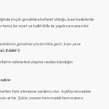
diğinde küçük günahlara kefaret olduğu, bazı hadislerde
rtemiz bir niyet ve kalbî ihlâs ile yapılırsa manevi bir
ahibinin günahlarıyla birlikte gelir; kanı yere
zî, Edâhî 1
)
lah’ın rahmetine ulaşma vesilesi kılındığını
ndirir
metleri fark etmesine yardımcı olur. Açlıkla mücadele
usu artar. Şükür, insanın hem maddi hem manevi