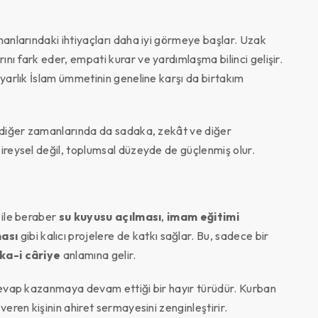
manlarındaki ihtiyaçları daha iyi görmeye başlar. Uzak
nı fark eder, empati kurar ve yardımlaşma bilinci gelişir.
lyarlık İslam ümmetinin geneline karşı da birtakım
n diğer zamanlarında da sadaka, zekât ve diğer
ireysel değil, toplumsal düzeyde de güçlenmiş olur.
 ile beraber
su kuyusu açılması
,
imam eğitimi
ası
gibi kalıcı projelere de katkı sağlar. Bu, sadece bir
ka-i câriye
anlamına gelir.
 sevap kazanmaya devam ettiği bir hayır türüdür. Kurban
veren kişinin ahiret sermayesini zenginleştirir.