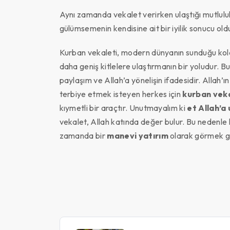
Aynı zamanda vekalet verirken ulaştığı mutluluk
gülümsemenin kendisine ait bir iyilik sonucu oldu
Kurban vekaleti, modern dünyanın sunduğu kolay
daha geniş kitlelere ulaştırmanın bir yoludur. B
paylaşım ve Allah’a yönelişin ifadesidir. Allah’
terbiye etmek isteyen herkes için
kurban vek
kıymetli bir araçtır. Unutmayalım ki
et Allah’a
vekalet, Allah katında değer bulur. Bu nedenle k
zamanda bir
manevi yatırım
olarak görmek g