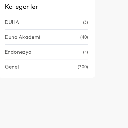
Kategoriler
DUHA
(3)
Duha Akademi
(40)
Endonezya
(4)
Genel
(200)