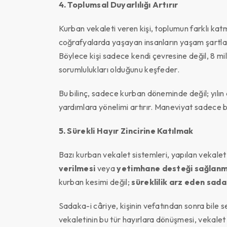
4. Toplumsal Duyarlılığı Artırır
Kurban vekaleti veren kişi, toplumun farklı kat
coğrafyalarda yaşayan insanların yaşam şartları
Böylece kişi sadece kendi çevresine değil, 8 mi
sorumlulukları olduğunu keşfeder.
Bu bilinç, sadece kurban döneminde değil; yılı
yardımlara yönelimi artırır. Maneviyat sadece b
5. Sürekli Hayır Zincirine Katılmak
Bazı kurban vekalet sistemleri, yapılan vekalet
verilmesi
veya
yetimhane desteği sağlanm
kurban kesimi değil;
süreklilik arz eden sada
Sadaka-i câriye, kişinin vefatından sonra bile
vekaletinin bu tür hayırlara dönüşmesi, vekalet 