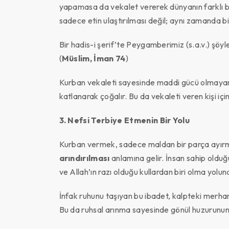
yapamasa da vekalet vererek dünyanın farklı böl
sadece etin ulaştırılması değil; aynı zamanda 
Bir hadis-i şerif’te Peygamberimiz (s.a.v.) şöyl
(
Müslim, İman 74
)
Kurban vekaleti sayesinde maddi gücü olmayan i
katlanarak çoğalır. Bu da vekaleti veren kişi iç
3. Nefsi Terbiye Etmenin Bir Yolu
Kurban vermek, sadece maldan bir parça ayırma
arındırılması
anlamına gelir. İnsan sahip olduğ
ve Allah’ın razı olduğu kullardan biri olma yoluna
İnfak ruhunu taşıyan bu ibadet, kalpteki merhame
Bu da ruhsal arınma sayesinde gönül huzurunun 