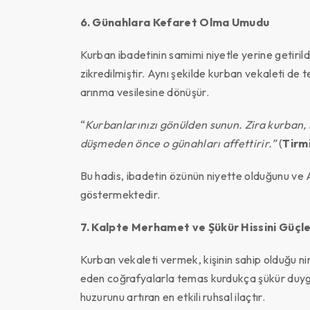
6. Günahlara Kefaret Olma Umudu
Kurban ibadetinin samimi niyetle yerine getiril
zikredilmiştir. Aynı şekilde kurban vekaleti de te
arınma vesilesine dönüşür.
“
Kurbanlarınızı gönülden sunun. Zira kurban, s
düşmeden önce o günahları affettirir.”
(
Tirmi
Bu hadis, ibadetin özünün niyette olduğunu ve Al
göstermektedir.
7. Kalpte Merhamet ve Şükür Hissini Güçle
Kurban vekaleti vermek, kişinin sahip olduğu ni
eden coğrafyalarla temas kurdukça şükür duyg
huzurunu artıran en etkili ruhsal ilaçtır.