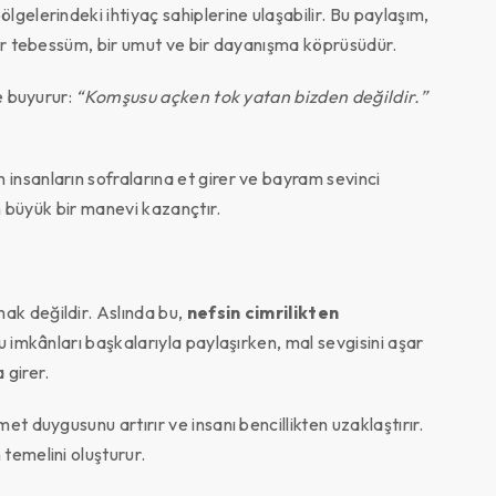
gelerindeki ihtiyaç sahiplerine ulaşabilir. Bu paylaşım,
bir tebessüm, bir umut ve bir dayanışma köprüsüdür.
e buyurur:
“Komşusu açken tok yatan bizden değildir.”
nsanların sofralarına et girer ve bayram sevinci
in büyük bir manevi kazançtır.
k değildir. Aslında bu,
nefsin cimrilikten
u imkânları başkalarıyla paylaşırken, mal sevgisini aşar
 girer.
t duygusunu artırır ve insanı bencillikten uzaklaştırır.
temelini oluşturur.