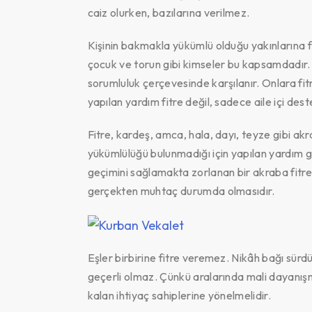
caiz olurken, bazılarına verilmez.
Kişinin bakmakla yükümlü olduğu yakınlarına f
çocuk ve torun gibi kimseler bu kapsamdadır. Ç
sorumluluk çerçevesinde karşılanır. Onlara fit
yapılan yardım fitre değil, sadece aile içi deste
Fitre, kardeş, amca, hala, dayı, teyze gibi akra
yükümlülüğü bulunmadığı için yapılan yardım ge
geçimini sağlamakta zorlanan bir akraba fitre al
gerçekten muhtaç durumda olmasıdır.
Eşler birbirine fitre veremez. Nikâh bağı sürdü
geçerli olmaz. Çünkü aralarında mali dayanışma
kalan ihtiyaç sahiplerine yönelmelidir.