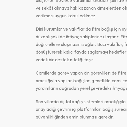
oluşturur. Böylece yardımlar aracısız şekilde i
ve zekât almaya hak kazanan kimselerden olması
verilmesi uygun kabul edilmez.
Dini kurumlar ve vakıflar da fitre bağışı için 
düzenli şekilde ihtiyaç sahiplerine ulaştırır. Fi
doğru ellere ulaşmasını sağlar. Bazı vakıflar, f
dönüştürerek kalıcı fayda sağlamayı hedefler. 
vadeli bir destek niteliği taşır.
Camilerde görev yapan din görevlileri de fitr
aracılığıyla yapılan bağışlar, genellikle cami
yardımların doğrudan yerel çevredeki ihtiyaç 
Son yıllarda dijital bağış sistemleri aracılığı
onayladığı çevrim içi platformlar, bağış süreci
güvenilirliğinden emin olunması gerekir.