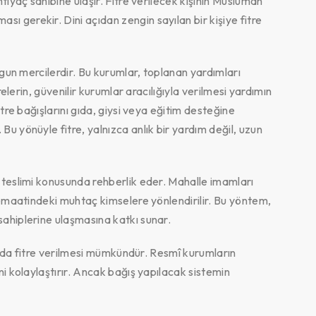
htiyaç sahibine ulaşır. Fitre verilecek kişinin Müslüman
 gerekir. Dini açıdan zengin sayılan bir kişiye fitre
uygun mercilerdir. Bu kurumlar, toplanan yardımları
trelerin, güvenilir kurumlar aracılığıyla verilmesi yardımın
itre bağışlarını gıda, giysi veya eğitim desteğine
Bu yönüyle fitre, yalnızca anlık bir yardım değil, uzun
e teslimi konusunda rehberlik eder. Mahalle imamları
 cemaatindeki muhtaç kimselere yönlendirilir. Bu yöntem,
sahiplerine ulaşmasına katkı sunar.
yla da fitre verilmesi mümkündür. Resmî kurumların
ni kolaylaştırır. Ancak bağış yapılacak sistemin