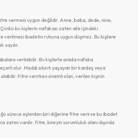
itre vermesi uygun değildir. Anne, baba, dede, nine,
ünkü bu kişilerin nafakası zaten aile içindeki
re verilmesi ibadetin ruhuna uygun düşmez. Bu kişilere
k sayılır.
balara verilebilir. Bu kişilerle arada nafaka
çerli olur. Maddi sıkıntı yaşayan bir kardeş veya
abilir. Fitre verirken önemli olan, verilen kişinin
ğü sürece eşlerden biri diğerine fitre verirse bu ibadet
 zaten vardır. Fitre, bireyin sorumluluk alanı dışında