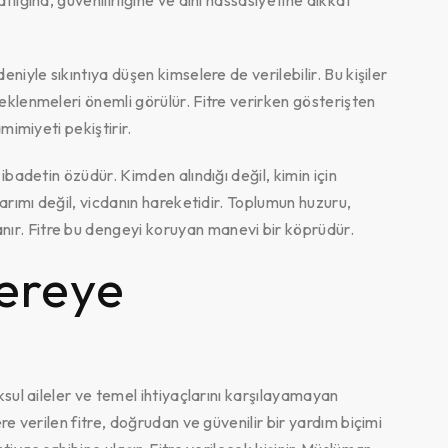
flığına, güvenilirliğine ve dini hassasiyetine dikkat
niyle sıkıntıya düşen kimselere de verilebilir. Bu kişiler
eklenmeleri önemli görülür. Fitre verirken gösterişten
mimiyeti pekiştirir.
 ibadetin özüdür. Kimden alındığı değil, kimin için
tarımı değil, vicdanın hareketidir. Toplumun huzuru,
ır. Fitre bu dengeyi koruyan manevi bir köprüdür.
Nereye
ksul aileler ve temel ihtiyaçlarını karşılayamayan
re verilen fitre, doğrudan ve güvenilir bir yardım biçimi