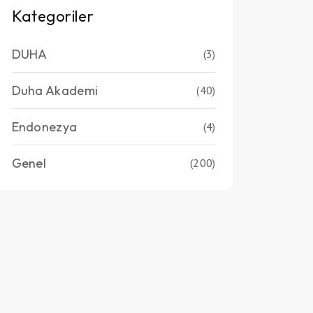
Kategoriler
DUHA
(3)
Duha Akademi
(40)
Endonezya
(4)
Genel
(200)