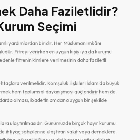
ek Daha Faziletlidir?
 Kurum Seçimi
amlı yardımlardan biridir. Her Müslüman imkânı
üdür. Fitreyi verirken en uygun kişiyi ya da kurumu
denle fitrenin kimlere verilmesinin daha faziletli
htaçlara verilmelidir. Komşuluk ilişkileri İslam’da büyük
 vermek hem toplumsal dayanışmayı güçlendirir hem de
in darda olması, ibadetin amacına uygun bir şekilde
umlara ulaştırılmasıdır. Günümüzde birçok hayır kurumu
de ihtiyaç sahiplerine ulaştıran vakıf veya derneklere