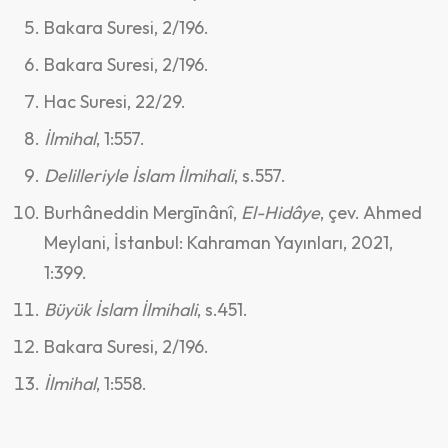
Bakara Suresi, 2/196.
Bakara Suresi, 2/196.
Hac Suresi, 22/29.
İlmihal
, 1:557.
Delilleriyle İslam İlmihali
, s.557.
Burhâneddin Mergīnânî,
El-Hidâye
, çev. Ahmed
Meylani, İstanbul: Kahraman Yayınları, 2021,
1:399.
Büyük İslam İlmihali
, s.451.
Bakara Suresi, 2/196.
İlmihal
, 1:558.