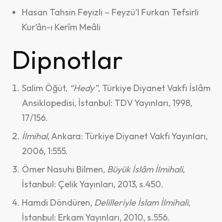
Hasan Tahsin Feyizli – Feyzü’l Furkan Tefsirli
Kur’ân-ı Kerîm Meâli
Dipnotlar
Salim Öğüt,
“Hedy”
, Türkiye Diyanet Vakfı İslâm
Ansiklopedisi, İstanbul: TDV Yayınları, 1998,
17/156.
İlmihal
, Ankara: Türkiye Diyanet Vakfı Yayınları,
2006, 1:555.
Ömer Nasuhi Bilmen,
Büyük İslâm İlmihali
,
İstanbul: Çelik Yayınları, 2013, s.450.
Hamdi Döndüren,
Delilleriyle İslam İlmihali
,
İstanbul: Erkam Yayınları, 2010, s.556.