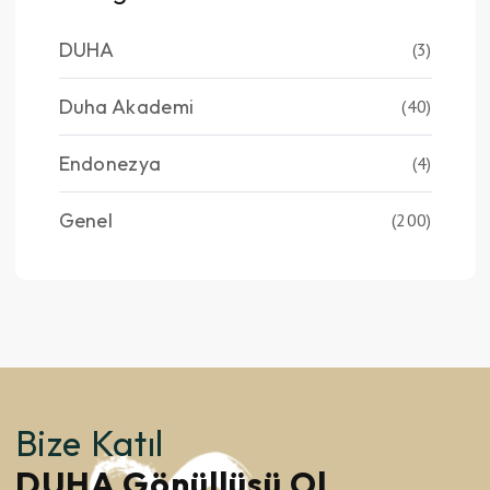
DUHA
(3)
Duha Akademi
(40)
Endonezya
(4)
Genel
(200)
Bize Katıl
DUHA Gönüllüsü Ol