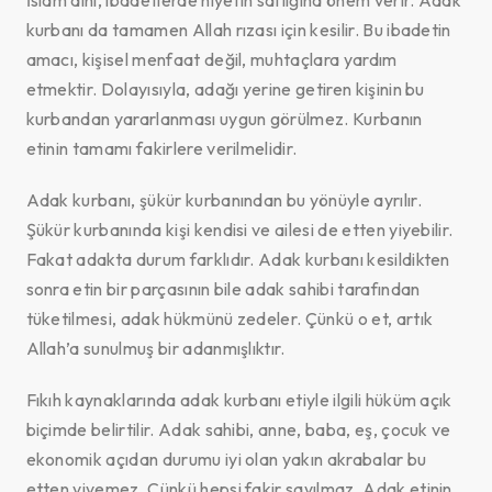
İslam dini, ibadetlerde niyetin saflığına önem verir. Adak
kurbanı da tamamen Allah rızası için kesilir. Bu ibadetin
amacı, kişisel menfaat değil, muhtaçlara yardım
etmektir. Dolayısıyla, adağı yerine getiren kişinin bu
kurbandan yararlanması uygun görülmez. Kurbanın
etinin tamamı fakirlere verilmelidir.
Adak kurbanı, şükür kurbanından bu yönüyle ayrılır.
Şükür kurbanında kişi kendisi ve ailesi de etten yiyebilir.
Fakat adakta durum farklıdır. Adak kurbanı kesildikten
sonra etin bir parçasının bile adak sahibi tarafından
tüketilmesi, adak hükmünü zedeler. Çünkü o et, artık
Allah’a sunulmuş bir adanmışlıktır.
Fıkıh kaynaklarında adak kurbanı etiyle ilgili hüküm açık
biçimde belirtilir. Adak sahibi, anne, baba, eş, çocuk ve
ekonomik açıdan durumu iyi olan yakın akrabalar bu
etten yiyemez. Çünkü hepsi fakir sayılmaz. Adak etinin